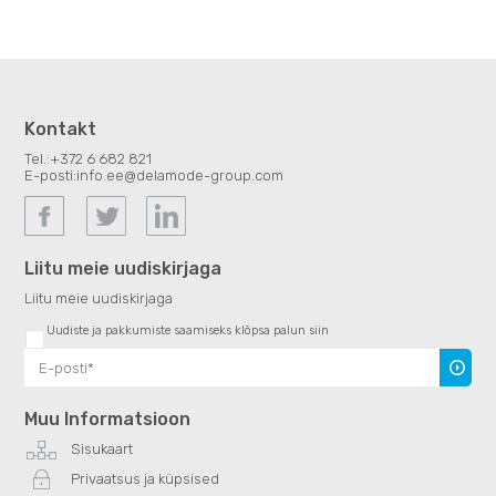
Kontakt
Tel.:
+372 6 682 821
E-posti:
info.ee@delamode-group.com
Liitu meie uudiskirjaga
Liitu meie uudiskirjaga
Uudiste ja pakkumiste saamiseks klõpsa palun siin
Uudiski
Muu Informatsioon
Sisukaart
Privaatsus ja küpsised