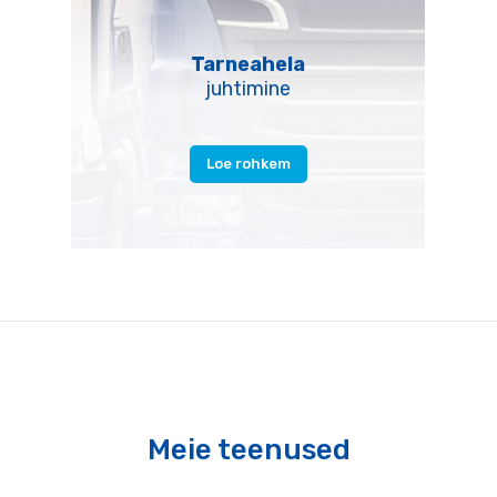
Tarneahela
juhtimine
Loe rohkem
Meie teenused