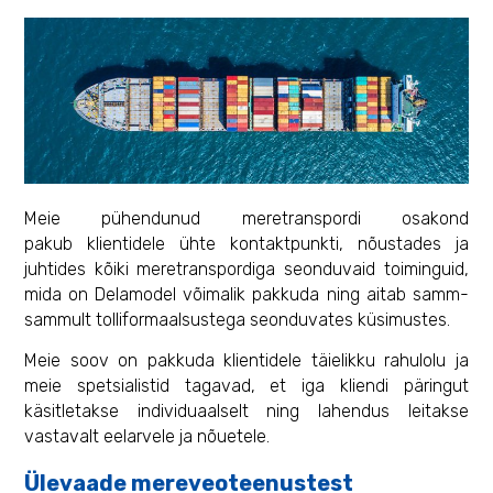
Meie pühendunud meretranspordi osakond
pakub klientidele ühte kontaktpunkti, nõustades ja
juhtides kõiki meretranspordiga seonduvaid toiminguid,
mida on Delamodel võimalik pakkuda ning aitab samm-
sammult tolliformaalsustega seonduvates küsimustes.
Meie soov on pakkuda klientidele täielikku rahulolu ja
meie spetsialistid tagavad, et iga kliendi päringut
käsitletakse individuaalselt ning lahendus leitakse
vastavalt eelarvele ja nõuetele.
Ülevaade mereveoteenustest