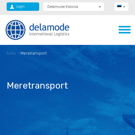
Login
Delamode Estonia
Delamode Group
Delamode Lithuania
Delamode Bulgaria
Delamode Latvia
Delamode Macedonia
Delamode Moldova
Delamode Montenegro
Kodu
Meretransport
Delamode Romania
Delamode Serbia
Delamode UK
Meretransport