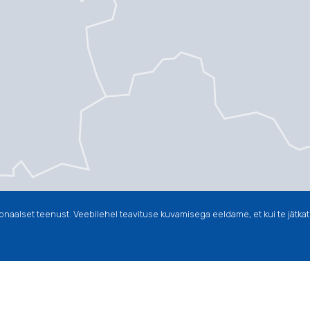
onaalset teenust.
Veebilehel teavituse kuvamisega eeldame, et kui te jätkate 