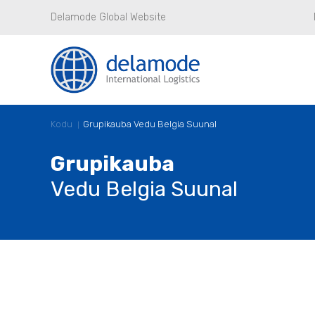
Delamode Global Website
Kodu
Grupikauba Vedu Belgia Suunal
Grupikauba
Vedu Belgia Suunal