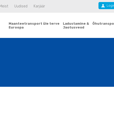
Logi
Meist
Uudised
Karjäär
Maanteetransport üle terve
Ladustamine &
Õhutranspo
Euroopa
Jaotusveod