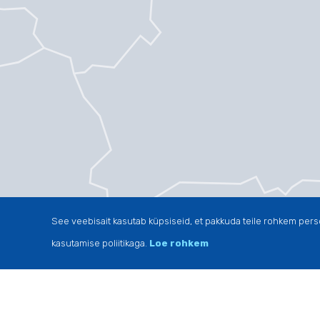
See veebisait kasutab küpsiseid, et pakkuda teile rohkem pers
kasutamise poliitikaga.
Loe rohkem