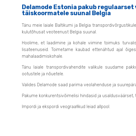
Delamode Estonia pakub regulaarset ve
täiskoormatele suunal Belgia
Tänu meie laiale Baltikumi ja Belgia transpordivõrgustiku
kulutõhusat veoteenust Belgia suunal.
Hoolime, et laadimine ja kohale viimine toimuks turvali
lisateenuseid. Toimetame kaubad ettenähtud ajal õiges
mahalaadimiskohale.
Tänu laiale transpordivahendite valikule suudame pak
ootustele ja nõuetele.
Valides Delamode saad parima veolahenduse ja suurepä
Pakume konkurentsivõimelisi hindasid ja usaldusväärset, tu
Impordi ja ekspordi veograafikud leiad allpool.