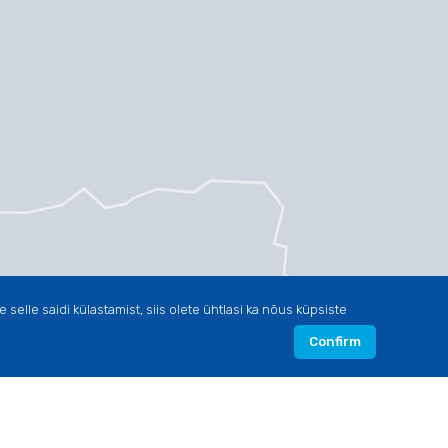
selle saidi külastamist, siis olete ühtlasi ka nõus küpsiste
Confirm