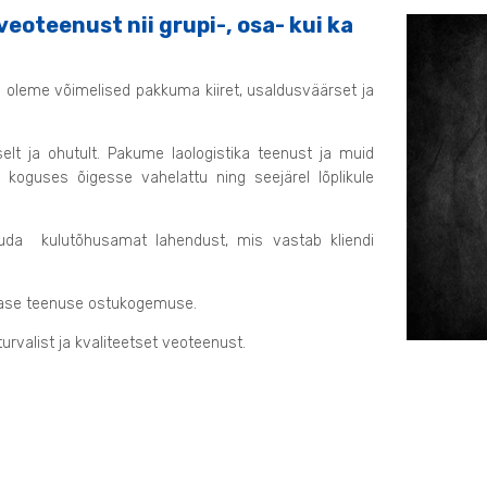
oteenust nii grupi-, osa- kui ka
le oleme võimelised pakkuma kiiret, usaldusväärset ja
selt ja ohutult. Pakume laologistika teenust ja muid
 koguses õigesse vahelattu ning seejärel lõplikule
kuda kulutõhusamat lahendust, mis vastab kliendi
rase teenuse ostukogemuse.
rvalist ja kvaliteetset veoteenust.