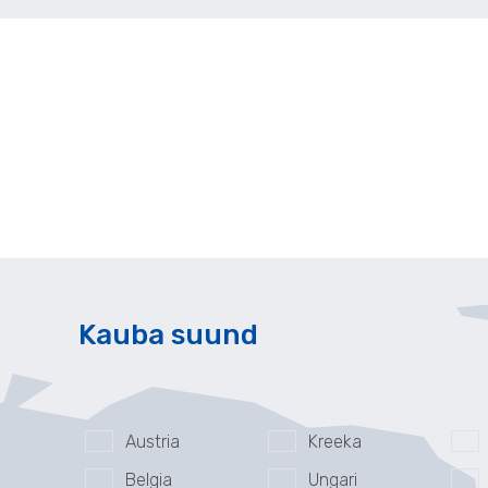
Kauba suund
Austria
Kreeka
Belgia
Ungari