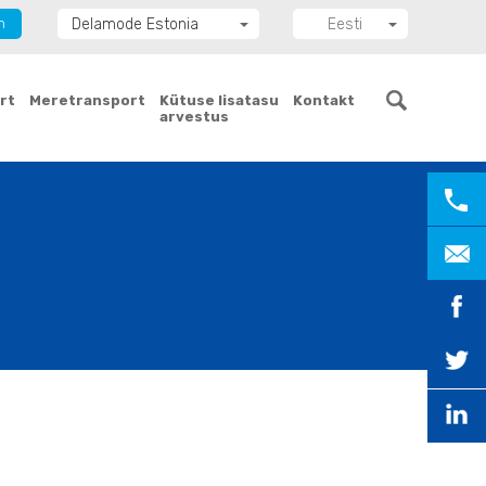
n
Delamode Estonia
Eesti
Delamode Group
English
Delamode Lithuania
rt
Meretransport
Kütuse lisatasu
Kontakt
arvestus
Delamode Bulgaria
Delamode Latvia
Delamode Macedonia
Delamode Moldova
Delamode Montenegro
Delamode Romania
Delamode Serbia
Delamode UK