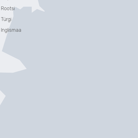
Rootsi
Türgi
Inglismaa