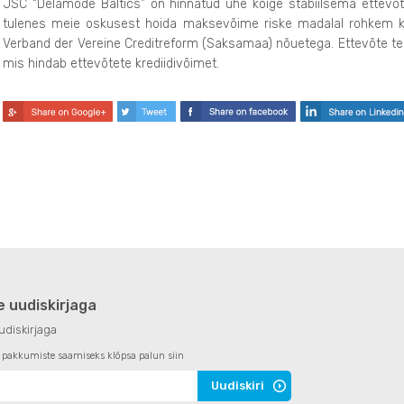
JSC “Delamode Baltics” on hinnatud ühe kõige stabiilsema ettevõ
tulenes meie oskusest hoida maksevõime riske madalal rohkem kui
Verband der Vereine Creditreform (Saksamaa) nõuetega. Ettevõte teg
mis hindab ettevõtete krediidivõimet.
e uudiskirjaga
udiskirjaga
a pakkumiste saamiseks klõpsa palun siin
Uudiskiri