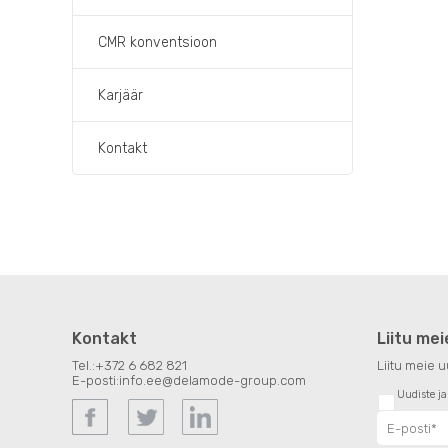
CMR konventsioon
Karjäär
Kontakt
Kontakt
Liitu mei
Tel.:
+372 6 682 821
Liitu meie u
E-posti:
info.ee@delamode-group.com
Uudiste j