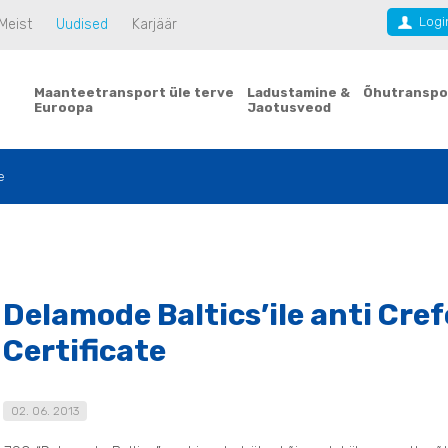
Logi
Meist
Uudised
Karjäär
Maanteetransport üle terve
Ladustamine &
Õhutranspo
Euroopa
Jaotusveod
e
Delamode Baltics’ile anti Cre
Certificate
02. 06. 2013