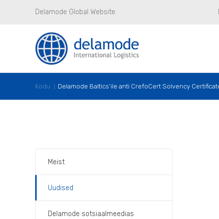
Delamode Global Website
Kodu
Delamode Baltics’ile anti CrefoCert Solvency Certificat
Meist
Uudised
Delamode sotsiaalmeedias