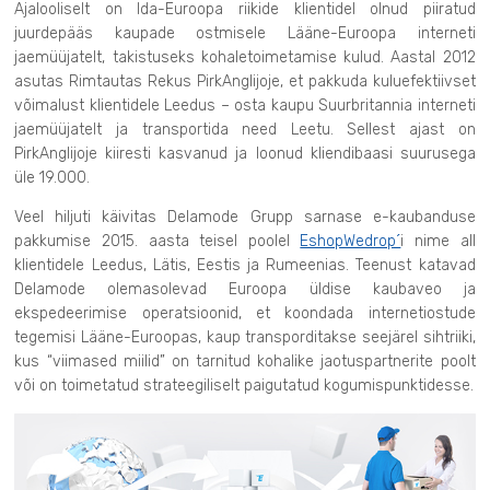
Ajalooliselt on Ida-Euroopa riikide klientidel olnud piiratud
juurdepääs kaupade ostmisele Lääne-Euroopa interneti
jaemüüjatelt, takistuseks kohaletoimetamise kulud. Aastal 2012
asutas Rimtautas Rekus PirkAnglijoje, et pakkuda kuluefektiivset
võimalust klientidele Leedus – osta kaupu Suurbritannia interneti
jaemüüjatelt ja transportida need Leetu. Sellest ajast on
PirkAnglijoje kiiresti kasvanud ja loonud kliendibaasi suurusega
üle 19.000.
Veel hiljuti käivitas Delamode Grupp sarnase e-kaubanduse
pakkumise 2015. aasta teisel poolel
EshopWedrop´
i nime all
klientidele Leedus, Lätis, Eestis ja Rumeenias. Teenust katavad
Delamode olemasolevad Euroopa üldise kaubaveo ja
ekspedeerimise operatsioonid, et koondada internetiostude
tegemisi Lääne-Euroopas, kaup transporditakse seejärel sihtriiki,
kus “viimased miilid” on tarnitud kohalike jaotuspartnerite poolt
või on toimetatud strateegiliselt paigutatud kogumispunktidesse.