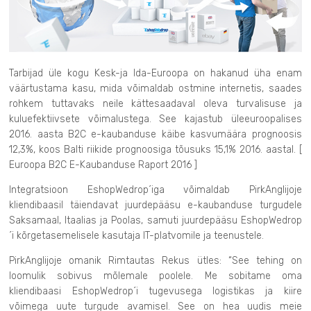
Tarbijad üle kogu Kesk-ja Ida-Euroopa on hakanud üha enam
väärtustama kasu, mida võimaldab ostmine internetis, saades
rohkem tuttavaks neile kättesaadaval oleva turvalisuse ja
kuluefektiivsete võimalustega. See kajastub üleeuroopalises
2016. aasta B2C e-kaubanduse käibe kasvumäära prognoosis
12,3%, koos Balti riikide prognoosiga tõusuks 15,1% 2016. aastal. [
Euroopa B2C E-Kaubanduse Raport 2016 ]
Integratsioon EshopWedrop´iga võimaldab PirkAnglijoje
kliendibaasil täiendavat juurdepääsu e-kaubanduse turgudele
Saksamaal, Itaalias ja Poolas, samuti juurdepääsu EshopWedrop
´i kõrgetasemelisele kasutaja IT-platvomile ja teenustele.
PirkAnglijoje omanik Rimtautas Rekus ütles: “See tehing on
loomulik sobivus mõlemale poolele. Me sobitame oma
kliendibaasi EshopWedrop´i tugevusega logistikas ja kiire
võimega uute turgude avamisel. See on hea uudis meie