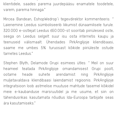
klientidele, saades parema juurdepääsu enamatele toodetele,
varem, parema hinnaga.”
Mircea Bandean, EshopWedrop´i tegevdirektor kommenteeris: “
Laienemine Leedus sümboliseerib liikumist dünaamilisele turule.
320.000 e-ostlejat Leedus 650.000-st sooritab piiriüleseid oste,
seega on Leedus selgelt suur isu osta internetis kaupu ja
teenuseid välismaalt. Ühendades PirkAnglijoje kliendibaasi,
saame me umbes 5% turuosast kõikide piiriüleste ostude
tarnetes Leedus.”
Stephen Blyth, Delamode Grupi esimees ütles: “ Meil on suur
heameel teatada PirkAnglijoje omandamisest Grupi poolt,
ootame heade suhete arendamist ning PirkAnglijoje
muljetavaldava kliendibaasi laiendamist regioonis. PirkAnglijoje
integratsioon loob astmelise muutuse mahtude tasemel kõikidel
meie e-kaubanduse marsruutidel ja me usume, et siin on
tähendusrikas kasutamata nõudlus Ida-Euroopa tarbijate seas
ära kasutamiseks.”