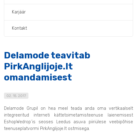
Karjäär
Kontakt
Delamode teavitab
PirkAnglijoje.lt
omandamisest
02. 15. 2017
Delamode Grupil on hea meel teada anda oma vertikaalselt
integreeritud interneti kättetoimetamisteenuse laienemisest
EshopWedrop´is seoses Leedus asuva piiriülese veebipõhise
teenuseplatvormi PirkAnglijoje.lt ostmisega.