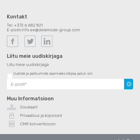
Kontakt
Tel.:
+372 6 682 821
E-posti:
info.ee@delamode-group.com
Liitu meie uudiskirjaga
Liitu meie uudiskirjaga
Uudiste ja pakkumiste saamiseks klõpsa palun siin
Uudiski
Muu Informatsioon
Sisukaart
Privaatsus ja küpsised
CMR konventsioon