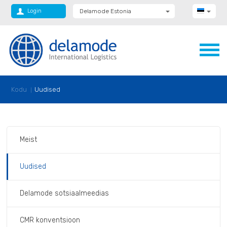
Login
Delamode Estonia
Delamode Group
Delamode Lithuania
Delamode Bulgaria
Delamode Latvia
Delamode Macedonia
Delamode Moldova
Delamode Montenegro
Kodu
Uudised
Delamode Romania
Delamode Serbia
Delamode UK
Meist
Uudised
Delamode sotsiaalmeedias
CMR konventsioon