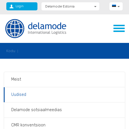
Login
Delamode Estonia
Delamode Group
Delamode Lithuania
Delamode Bulgaria
Delamode Latvia
Delamode Macedonia
Delamode Moldova
Delamode Montenegro
Kodu
Delamode Romania
Delamode Serbia
Delamode UK
Meist
Uudised
Delamode sotsiaalmeedias
CMR konventsioon