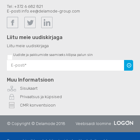
Tel.:
+372 6 682 821
E-posti:
info.ee@delamode-group.com
Liitu meie uudiskirjaga
Liitu meie uudiskirjaga
Uudiste ja pakkumiste saamiseks klõpsa palun siin
Uudiski
Muu Informatsioon
Sisukaart
Privaatsus ja küpsised
CMR konventsioon
© Copyright © Delamode 2018
Veebisaidi loomine
: